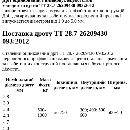
Дріт оцинкований з низьковуглецевої сталі
холоднотягнутий ТТ 28.7-26209430-093:2012
використовується для армування залізобетонних конструкцій.
Дріт для армування залізобетону має періодичний профіль і
випускається діаметром від 1,0 до 5,0 мм.
Поставка дроту ТТ 28.7-26209430-
093:2012
Сталевий оцинкований дріт ТТ 28.7-26209430-093:2012
періодичного профілю з низьковуглецевої сталі для армування
залізобетонних конструкцій поставляється в бухтах різного
діаметру.
Номінальний
Маса
Зовнішній
Внутрішній
Ширина,
діаметр дроту,
бухти,
діаметр, мм
діаметр, мм
мм
мм
кг
2,8
3,0
3,8
500-
300; 400; 500;
до 750
500±50
1000
600
4,0
4,7
5,0