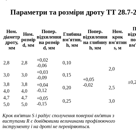
Параметри та розміри дроту ТТ 28.7-
П
Ном.
Попер.
Попер.
Ном.
Ном.
Глибина
від
діаметр
відхилення
відхилення
крок
розмір
вм'ятин,
по
дроту,
на розмір
на глибину
вм'ятин
d, мм
h, мм
вм'
мм
d, мм
h, мм
s, м
+0,02
2,8
2,8
0,10
-0,06
2,0
+0,03
3,0
3,0
0,15
-0,09
+0,05
±0,
3,8
3,8
+0,04
-0,02
0,20
2,5
-0,12
4,0
4,0
4,7
4,7
+0,05
0,25
3,0
-0,15
5,0
5,0
Крок вм'ятин S і радіус сполучення поверхні вм'ятин з
виступами R є довідковими величинами профілюючого
інструменту і на дроті не перевіряються.