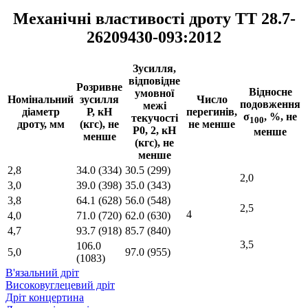
Механічні властивості дроту ТТ 28.7-
26209430-093:2012
Зусилля,
відповідне
Розривне
Відносне
умовної
Номінальний
зусилля
Число
подовження
межі
діаметр
Р, кH
перегинів,
σ
, %, не
текучості
100
дроту, мм
(кгс), не
не менше
Р0, 2, кH
менше
менше
(кгс), не
менше
2,8
34.0 (334)
30.5 (299)
2,0
3,0
39.0 (398)
35.0 (343)
3,8
64.1 (628)
56.0 (548)
2,5
4
4,0
71.0 (720)
62.0 (630)
4,7
93.7 (918)
85.7 (840)
3,5
106.0
5,0
97.0 (955)
(1083)
В'язальний дріт
Високовуглецевий дріт
Дріт концертина