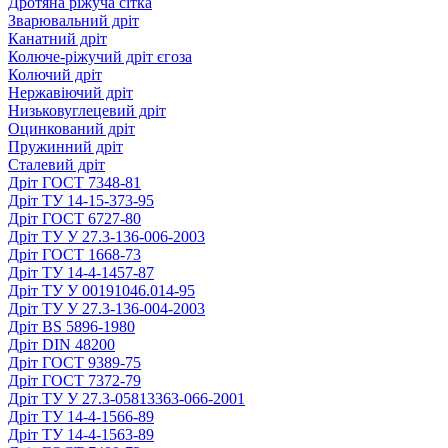
Дротяна ріжуча сітка
Зварювальний дріт
Канатний дріт
Колюче-ріжучий дріт єгоза
Колючий дріт
Нержавіючий дріт
Низьковуглецевий дріт
Оцинкований дріт
Пружинний дріт
Сталевий дріт
Дріт ГОСТ 7348-81
Дріт ТУ 14-15-373-95
Дріт ГОСТ 6727-80
Дріт ТУ У 27.3-136-006-2003
Дріт ГОСТ 1668-73
Дріт ТУ 14-4-1457-87
Дріт ТУ У 00191046.014-95
Дріт ТУ У 27.3-136-004-2003
Дріт ВS 5896-1980
Дріт DIN 48200
Дріт ГОСТ 9389-75
Дріт ГОСТ 7372-79
Дріт ТУ У 27.3-05813363-066-2001
Дріт ТУ 14-4-1566-89
Дріт ТУ 14-4-1563-89