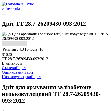
All Wire
en
fr
es
de
uk
ru
Дріт ТТ 28.7-26209430-093:2012
Рейтинг: 4.3 Голосів: 10
$1020
ТТ 28.7-26209430-093:2012
В наявності
Сталевий дріт
Оцинкований дріт
Низьковуглецевий дріт
Дріт для армування залізобетону
низьковуглецевий ТТ 28.7-26209430-
093:2012