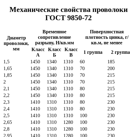
Механические свойства проволоки
ГОСТ 9850-72
Временное
Поверхностная
сопротивление
плотность цинка, г/
Диаметр
разрыву, Н/кв.мм
кв.м, не менее
проволоки,
мм
Класс
Класс
Класс
1 группа
2 группа
А
Б
В
1,5
1450
1340
1310
60
185
1,65
1450
1340
1310
70
200
1,85
1450
1340
1310
70
215
2
1450
1340
1310
70
215
2,1
1450
1340
1310
80
215
2,2
1450
1340
1310
80
215
2,3
1410
1310
1310
80
230
2,4
1410
1310
1310
80
230
2,5
1410
1310
1310
100
230
2,65
1410
1310
1280
100
230
2,8
1410
1310
1280
100
230
2,95
1410
1310
1280
100
230