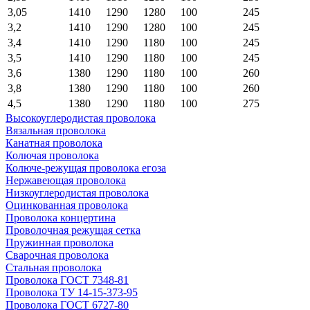
3,05
1410
1290
1280
100
245
3,2
1410
1290
1280
100
245
3,4
1410
1290
1180
100
245
3,5
1410
1290
1180
100
245
3,6
1380
1290
1180
100
260
3,8
1380
1290
1180
100
260
4,5
1380
1290
1180
100
275
Высокоуглеродистая проволока
Вязальная проволока
Канатная проволока
Колючая проволока
Колюче-режущая проволока егоза
Нержавеющая проволока
Низкоуглеродистая проволока
Оцинкованная проволока
Проволока концертина
Проволочная режущая сетка
Пружинная проволока
Сварочная проволока
Стальная проволока
Проволока ГОСТ 7348-81
Проволока ТУ 14-15-373-95
Проволока ГОСТ 6727-80