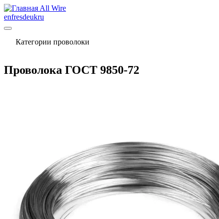
All Wire
en
fr
es
de
uk
ru
Категории проволоки
Проволока ГОСТ 9850-72