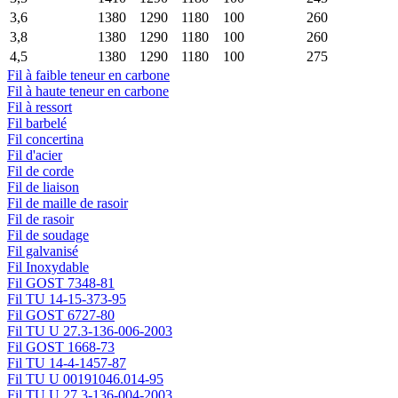
3,6
1380
1290
1180
100
260
3,8
1380
1290
1180
100
260
4,5
1380
1290
1180
100
275
Fil à faible teneur en carbone
Fil à haute teneur en carbone
Fil à ressort
Fil barbelé
Fil concertina
Fil d'acier
Fil de corde
Fil de liaison
Fil de maille de rasoir
Fil de rasoir
Fil de soudage
Fil galvanisé
Fil Inoxydable
Fil GOST 7348-81
Fil TU 14-15-373-95
Fil GOST 6727-80
Fil TU U 27.3-136-006-2003
Fil GOST 1668-73
Fil TU 14-4-1457-87
Fil TU U 00191046.014-95
Fil TU U 27.3-136-004-2003