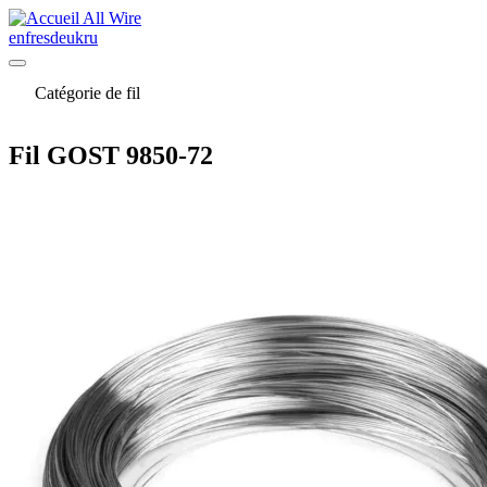
All Wire
en
fr
es
de
uk
ru
Catégorie de fil
Fil GOST 9850-72