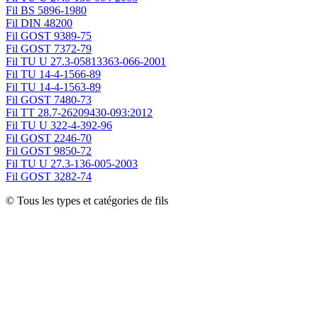
Fil BS 5896-1980
Fil DIN 48200
Fil GOST 9389-75
Fil GOST 7372-79
Fil TU U 27.3-05813363-066-2001
Fil TU 14-4-1566-89
Fil TU 14-4-1563-89
Fil GOST 7480-73
Fil TT 28.7-26209430-093:2012
Fil TU U 322-4-392-96
Fil GOST 2246-70
Fil GOST 9850-72
Fil TU U 27.3-136-005-2003
Fil GOST 3282-74
© Tous les types et catégories de fils