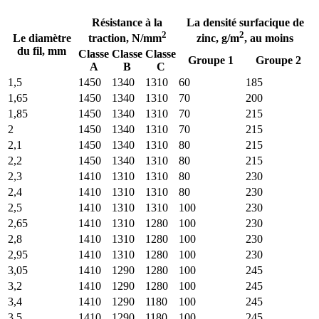
Résistance à la
La densité surfacique de
2
2
Le diamètre
traction, N/mm
zinc, g/m
, au moins
du fil, mm
Classe
Classe
Classe
Groupe 1
Groupe 2
A
B
C
1,5
1450
1340
1310
60
185
1,65
1450
1340
1310
70
200
1,85
1450
1340
1310
70
215
2
1450
1340
1310
70
215
2,1
1450
1340
1310
80
215
2,2
1450
1340
1310
80
215
2,3
1410
1310
1310
80
230
2,4
1410
1310
1310
80
230
2,5
1410
1310
1310
100
230
2,65
1410
1310
1280
100
230
2,8
1410
1310
1280
100
230
2,95
1410
1310
1280
100
230
3,05
1410
1290
1280
100
245
3,2
1410
1290
1280
100
245
3,4
1410
1290
1180
100
245
3,5
1410
1290
1180
100
245