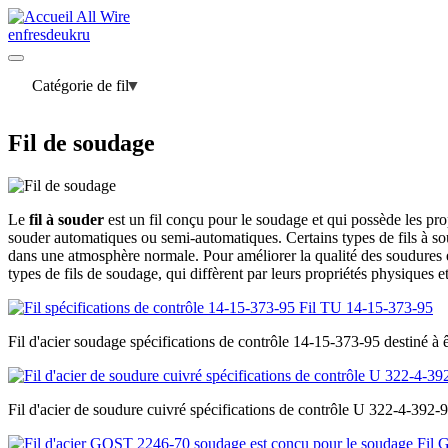
All Wire
en
fr
es
de
uk
ru
Catégorie de fil
Fil de soudage
Le
fil à souder
est un fil conçu pour le soudage et qui possède les prop
souder automatiques ou semi-automatiques. Certains types de fils à so
dans une atmosphère normale. Pour améliorer la qualité des soudures et 
types de fils de soudage, qui diffèrent par leurs propriétés physiques e
Fil TU 14-15-373-95
Fil d'acier soudage spécifications de contrôle 14-15-373-95 destiné à êt
Fil d'acier de soudure cuivré spécifications de contrôle U 322-4-392-
Fil 