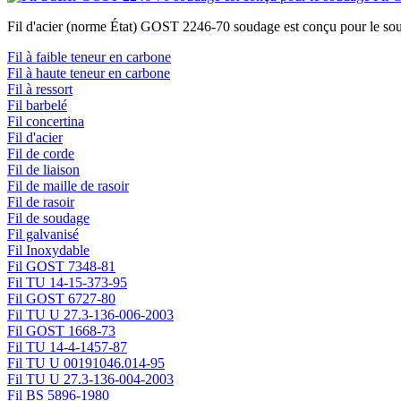
Fil d'acier (norme État) GOST 2246-70 soudage est conçu pour le soud
Fil à faible teneur en carbone
Fil à haute teneur en carbone
Fil à ressort
Fil barbelé
Fil concertina
Fil d'acier
Fil de corde
Fil de liaison
Fil de maille de rasoir
Fil de rasoir
Fil de soudage
Fil galvanisé
Fil Inoxydable
Fil GOST 7348-81
Fil TU 14-15-373-95
Fil GOST 6727-80
Fil TU U 27.3-136-006-2003
Fil GOST 1668-73
Fil TU 14-4-1457-87
Fil TU U 00191046.014-95
Fil TU U 27.3-136-004-2003
Fil BS 5896-1980