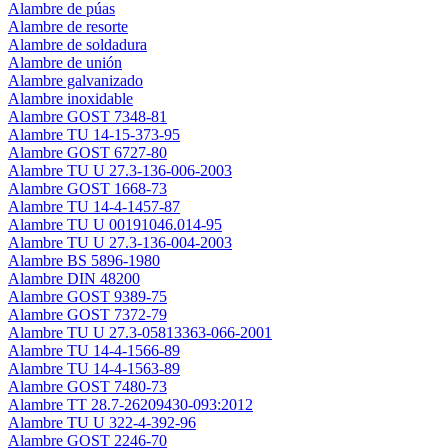
Alambre de púas
Alambre de resorte
Alambre de soldadura
Alambre de unión
Alambre galvanizado
Alambre inoxidable
Alambre GOST 7348-81
Alambre TU 14-15-373-95
Alambre GOST 6727-80
Alambre TU U 27.3-136-006-2003
Alambre GOST 1668-73
Alambre TU 14-4-1457-87
Alambre TU U 00191046.014-95
Alambre TU U 27.3-136-004-2003
Alambre ВS 5896-1980
Alambre DIN 48200
Alambre GOST 9389-75
Alambre GOST 7372-79
Alambre TU U 27.3-05813363-066-2001
Alambre TU 14-4-1566-89
Alambre TU 14-4-1563-89
Alambre GOST 7480-73
Alambre ТТ 28.7-26209430-093:2012
Alambre TU U 322-4-392-96
Alambre GOST 2246-70