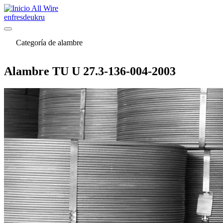
All Wire
en
fr
es
de
uk
ru
Categoría de alambre
Alambre TU U 27.3-136-004-2003