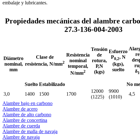
embalaje y lubricantes.
Propiedades mecánicas del alambre carb
27.3-136-004-2003
Alar
Tensión
Esfuerzo
re
Resistencia
de
Clase de
Р
, N
Diámetro
0,2
des
nominal
rotura,
2
nominal,
(kgs),
resistencia, N/mm
ru
temporal,
Р,N
mm
suelto
δ
2
(kgs)
1
N/mm
Suelto
Estabilizado
No me
12000
9900
3,0
1400
1500
1700
4,5
(1225)
(1010)
Alambre bajo en carbono
Alambre de acero
Alambre de alto carbono
Alambre de concertina
Alambre de cuerda
Alambre de malla de navaja
Alambre de navaja